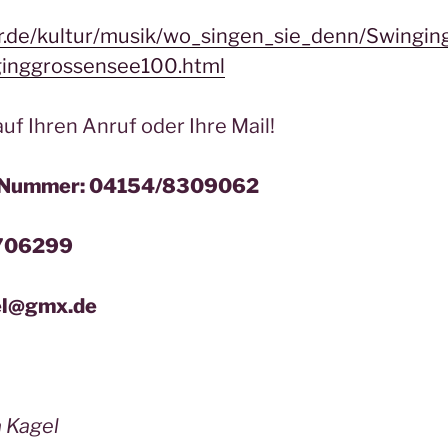
r.de/kultur/musik/wo_singen_sie_denn/Swingi
ginggrossensee100.html
auf Ihren Anruf oder Ihre Mail!
n Nummer: 04154/8309062
4706299
el@gmx.de
a Kagel