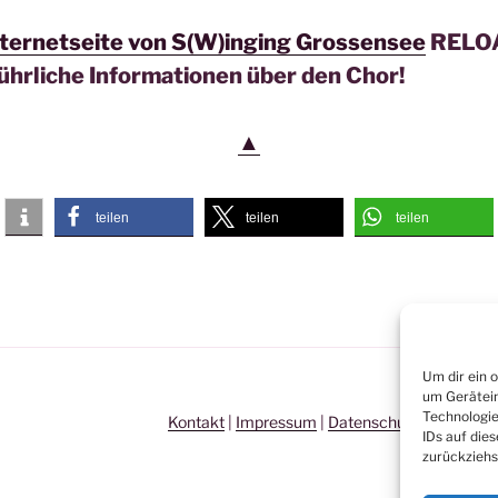
nternetseite von S(W)inging Grossensee
RELOA
führliche Informationen über den Chor!
▲
teilen
teilen
teilen
Um dir ein 
um Gerätein
Technologie
Kontakt
|
Impressum
|
Datenschutz
|
Links
IDs auf die
zurückziehs