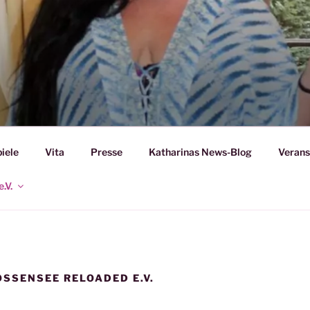
A MARIA KAGEL
iele
Vita
Presse
Katharinas News-Blog
Verans
.V.
SSENSEE RELOADED E.V.