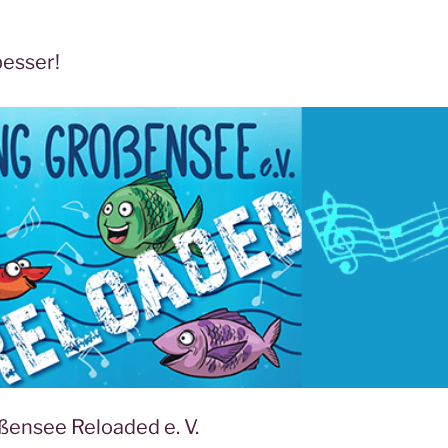
besser!
ßensee Reloaded e. V.