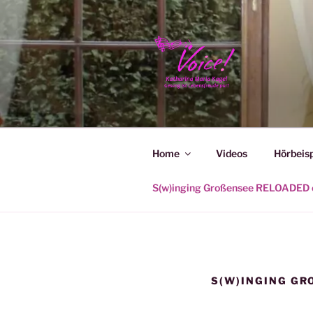
Zum
Inhalt
springen
KATHARIN
Home
Videos
Hörbeisp
S(w)inging Großensee RELOADED e
S(W)INGING GRO