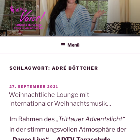
Zum
Inhalt
springen
KATHARINA MARIA KAGEL
Menü
SCHLAGWORT:
ADRÉ BÖTTCHER
VERÖFFENTLICHT
27. SEPTEMBER 2021
AM
Weihnachtliche Lounge mit
internationaler Weihnachtsmusik…
Im Rahmen des
„Trittauer Adventslicht“
in der stimmungsvollen Atmosphäre der
„Dance Live“ – ADTV-Tanzschule