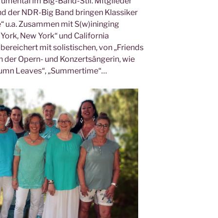
umental im Big-Band-Stil. Mitglieder
und der NDR-Big Band bringen Klassiker
me“ u.a. Zusammen mit S(w)ininging
York, New York“ und California
reichert mit solistischen, von „Friends
n der Opern- und Konzertsängerin, wie
utumn Leaves“, „Summertime“…