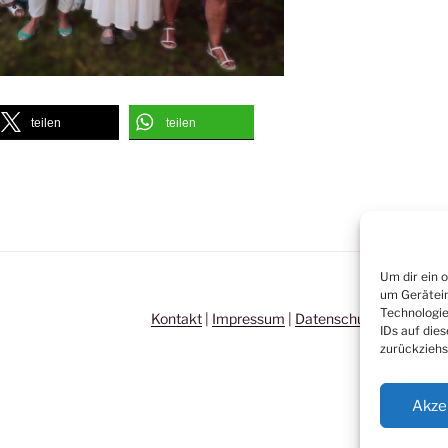
teilen
teilen
Um dir ein 
um Gerätein
Technologie
Kontakt
|
Impressum
|
Datenschutz
|
Links
IDs auf die
zurückziehs
Akze