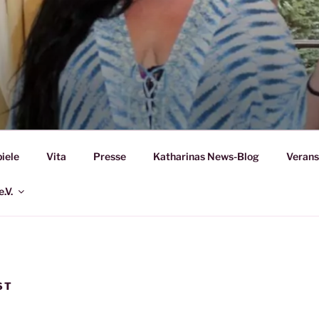
A MARIA KAGEL
iele
Vita
Presse
Katharinas News-Blog
Verans
.V.
ST