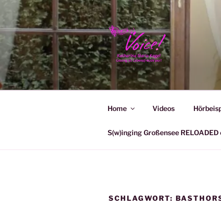
Zum
Inhalt
springen
KATHARIN
Home
Videos
Hörbeisp
S(w)inging Großensee RELOADED e
SCHLAGWORT:
BASTHOR