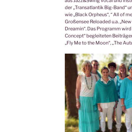
aus Jazz&Swing vocal und instr
der „Transatlantik Big-Band“ 
wie „Black Orpheus“, “ All of 
Großensee Reloaded u.a. „New 
Dreamin“. Das Programm wird be
Concept“ begleiteten Beiträge
„Fly Me to the Moon“, „The A