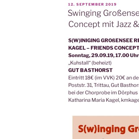
VERÖFFENTLICHT
12. SEPTEMBER 2019
AM
Swinging Großense
Concept mit Jazz &
S(W)INIGING GROßENSEE 
KAGEL – FRIENDS CONCEP
Sonntag, 29.09.19, 17.00 Uhr 
„Kuhstall“ (beheizt)
GUT BASTHORST
Eintritt 18€ (im VVK) 20€ an d
Poststr. 31, Trittau, Gut Bastho
bei der Chorprobe im Dörphus 
Katharina Maria Kagel, kmkag