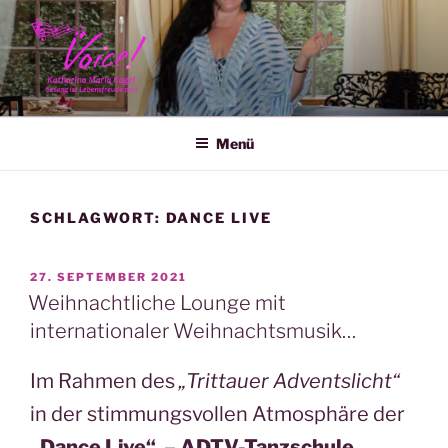
Zum
Inhalt
springen
KATHARINA MARIA KAGEL
Menü
SCHLAGWORT:
DANCE LIVE
VERÖFFENTLICHT
27. SEPTEMBER 2021
AM
Weihnachtliche Lounge mit
internationaler Weihnachtsmusik…
Im Rahmen des
„Trittauer Adventslicht“
in der stimmungsvollen Atmosphäre der
„Dance Live“ – ADTV-Tanzschule