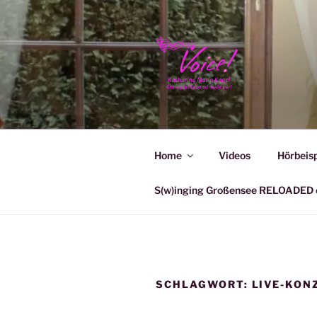
Zum
Inhalt
springen
KATHARIN
Home
Videos
Hörbeisp
S(w)inging Großensee RELOADED e
SCHLAGWORT:
LIVE-KON