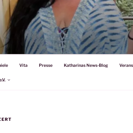
A MARIA KAGEL
iele
Vita
Presse
Katharinas News-Blog
Verans
.V.
ZERT