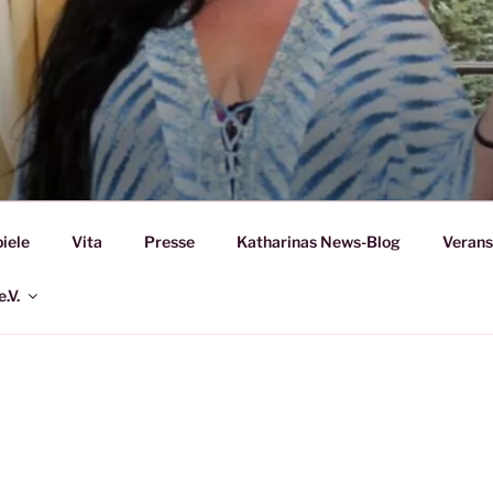
A MARIA KAGEL
iele
Vita
Presse
Katharinas News-Blog
Verans
.V.