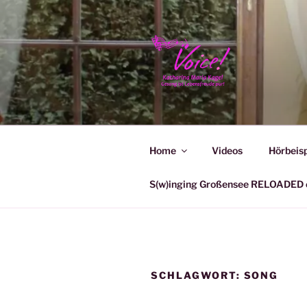
Zum
Inhalt
springen
KATHARIN
Home
Videos
Hörbeisp
S(w)inging Großensee RELOADED e
SCHLAGWORT:
SONG