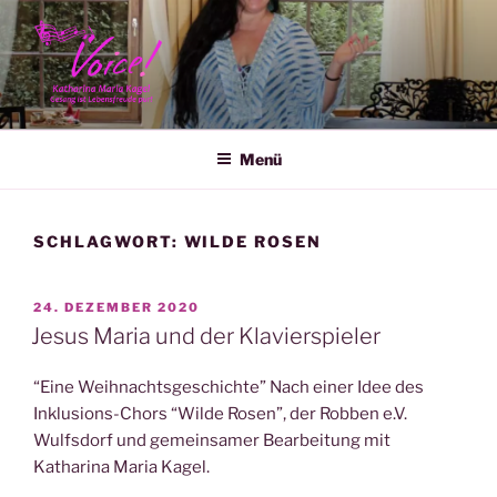
Zum
Inhalt
springen
KATHARINA MARIA KAGEL
Menü
SCHLAGWORT:
WILDE ROSEN
VERÖFFENTLICHT
24. DEZEMBER 2020
AM
Jesus Maria und der Klavierspieler
“Eine Weihnachtsgeschichte” Nach einer Idee des
Inklusions-Chors “Wilde Rosen”, der Robben e.V.
Wulfsdorf und gemeinsamer Bearbeitung mit
Katharina Maria Kagel.