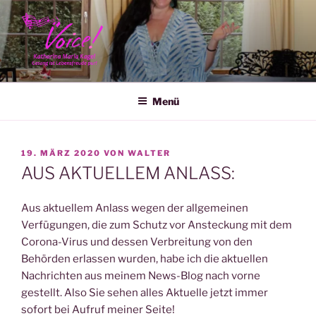
Zum
Inhalt
springen
KATHARINA MARIA KAGEL
Menü
VERÖFFENTLICHT
19. MÄRZ 2020
VON
WALTER
AM
AUS AKTUELLEM ANLASS:
Aus aktuellem Anlass wegen der allgemeinen
Verfügungen, die zum Schutz vor Ansteckung mit dem
Corona-Virus und dessen Verbreitung von den
Behörden erlassen wurden, habe ich die aktuellen
Nachrichten aus meinem News-Blog nach vorne
gestellt. Also Sie sehen alles Aktuelle jetzt immer
sofort bei Aufruf meiner Seite!