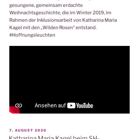
gesungene, gemeinsam erdachte
Weihnachtsgeschichte, die im Winter 2019, im
Rahmen der Inklusionsarbeit von Katharina Maria
Kagel mit den „Wilden Rosen“ entstand.
#Hoffnungsleuchten
VERÖFFENTLICHT
7. AUGUST 2020
AM
Katharina Maria Kagel beim SH-