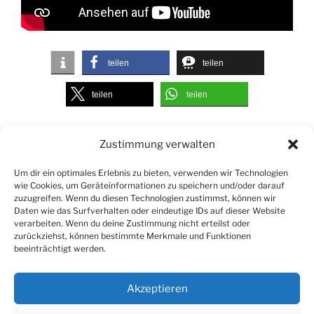
teilen
teilen
teilen
teilen
Zustimmung verwalten
Suchen
Suche
nach:
Um dir ein optimales Erlebnis zu bieten, verwenden wir Technologien
wie Cookies, um Geräteinformationen zu speichern und/oder darauf
zuzugreifen. Wenn du diesen Technologien zustimmst, können wir
Daten wie das Surfverhalten oder eindeutige IDs auf dieser Website
verarbeiten. Wenn du deine Zustimmung nicht erteilst oder
zurückziehst, können bestimmte Merkmale und Funktionen
beeinträchtigt werden.
Kontakt
|
Impressum
|
Datenschutz
|
Links
Akzeptieren