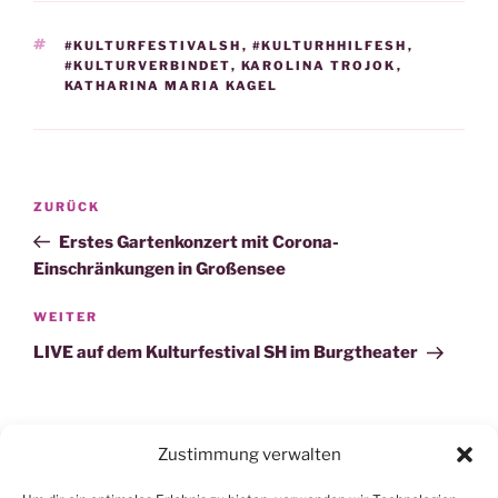
SCHLAGWÖRTER
#KULTURFESTIVALSH
,
#KULTURHHILFESH
,
#KULTURVERBINDET
,
KAROLINA TROJOK
,
KATHARINA MARIA KAGEL
Beitragsnavigation
Vorheriger
ZURÜCK
Beitrag
Erstes Gartenkonzert mit Corona-
Einschränkungen in Großensee
Nächster
WEITER
Beitrag
LIVE auf dem Kulturfestival SH im Burgtheater
Zustimmung verwalten
Suchen
Suche
nach: