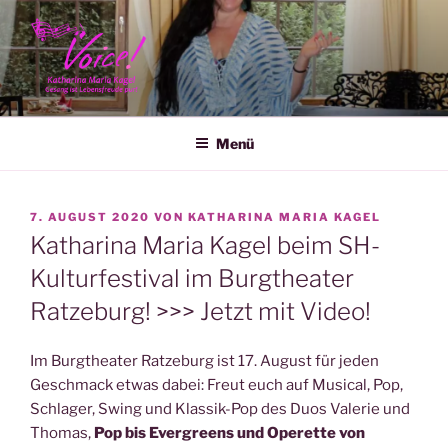
Zum
Inhalt
springen
KATHARINA MARIA KAGEL
Menü
VERÖFFENTLICHT
7. AUGUST 2020
VON
KATHARINA MARIA KAGEL
AM
Katharina Maria Kagel beim SH-
Kulturfestival im Burgtheater
Ratzeburg! >>> Jetzt mit Video!
Im Burgtheater Ratzeburg ist 17. August für jeden
Geschmack etwas dabei: Freut euch auf Musical, Pop,
Schlager, Swing und Klassik-Pop des Duos Valerie und
Thomas,
Pop bis Evergreens und Operette von